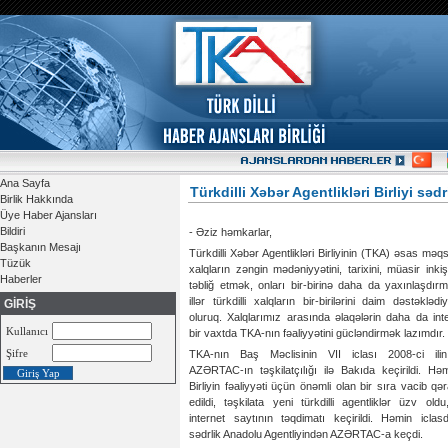
Ana Sayfa
Türkdilli Xəbər Agentlikləri Birliyi səd
Birlik Hakkında
Üye Haber Ajansları
Bildiri
- Əziz həmkarlar,
Başkanın Mesajı
Türkdilli Xəbər Agentlikləri Birliyinin (TKA) əsas məqsə
Tüzük
xalqların zəngin mədəniyyətini, tarixini, müasir inkiş
Haberler
təbliğ etmək, onları bir-birinə daha da yaxınlaşdır
illər türkdilli xalqların bir-birilərini daim dəstəklədi
GİRİŞ
oluruq. Xalqlarımız arasında əlaqələrin daha da inte
Kullanıcı
bir vaxtda TKA-nın fəaliyyətini gücləndirmək lazımdır.
Şifre
TKA-nın Baş Məclisinin VII iclası 2008-ci il
AZƏRTAC-ın təşkilatçılığı ilə Bakıda keçirildi. Hə
Birliyin fəaliyyəti üçün önəmli olan bir sıra vacib qə
edildi, təşkilata yeni türkdilli agentliklər üzv ol
internet saytının təqdimatı keçirildi. Həmin icla
sədrlik Anadolu Agentliyindən AZƏRTAC-a keçdi.