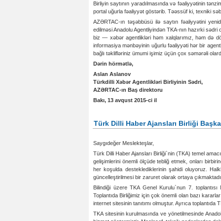
Birliyin saytının yaradılmasında və fəaliyyətinin tən
portal uğurla fəaliyyət göstərib. Təəssüf ki, texniki s
AZƏRTAC-ın təşəbbüsü ilə saytın fəaliyyətini yeni
edilməsi Anadolu Agentliyindən TKA-nın hazırki sədri 
biz — xəbər agentlikləri həm xalqlarımız, həm də döv
informasiya mənbəyinin uğurlu fəaliyyəti hər bir agent
bağlı təklifləriniz ümumi işimiz üçün çox səmərəli olard
Dərin hörmətlə,
Aslan Aslanov
Türkdilli Xəbər Agentlikləri Birliyinin Sədri,
AZƏRTAC-ın Baş direktoru
Bakı, 13 avqust 2015-ci il
Türk Dilli Haber Ajansları Birliği Başk
Saygıdeğer Meslekteşlar,
Türk Dilli Haber Ajansları Birliği`nin (TKA) temel amac
gelişimlerini önemli ölçüde tebliğ etmek, onları birbir
her koşulda desteklediklerinin şahidi oluyoruz. Halk
güncelleştirilmesi bir zaruret olarak ortaya çıkmaktadı
Bilindiği üzere TKA Genel Kurulu`nun 7. toplantıs
Toplantıda Birliğimiz için çok önemli olan bazı kararl
internet sitesinin tanıtımı olmuştur. Ayrıca toplantıd
TKA sitesinin kurulmasında ve yönetilmesinde Anadolu 