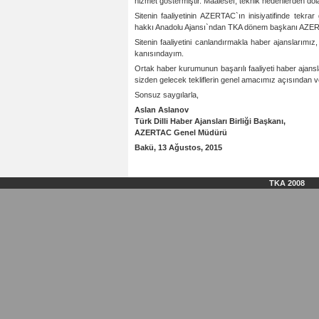
hizmet göstermiştir. Maalesef, teknik nedenlerden dolay
Sitenin faaliyetinin AZERTAC`ın inisiyatifinde tekra
hakkı Anadolu Ajansı`ndan TKA dönem başkanı AZERT
Sitenin faaliyetini canlandırmakla haber ajanslarımız, 
kanısındayım.
Ortak haber kurumunun başarılı faaliyeti haber ajansl
sizden gelecek tekliflerin genel amacımız açısından 
Sonsuz saygılarla,
Aslan Aslanov
Türk Dilli Haber Ajansları Birliği Başkanı,
AZERTAC Genel Müdürü
Bakü, 13 Ağustos, 2015
TKA 2008