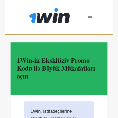
Skip
to
content
1Win-in Eksklüziv Promo
Kodu ilə Böyük Mükafatları
açın
1Win, istifadəçilərinə