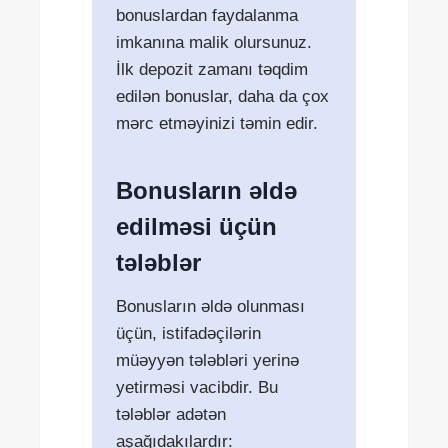
bonuslardan faydalanma
imkanına malik olursunuz.
İlk depozit zamanı təqdim
edilən bonuslar, daha da çox
mərc etməyinizi təmin edir.
Bonusların əldə
edilməsi üçün
tələblər
Bonusların əldə olunması
üçün, istifadəçilərin
müəyyən tələbləri yerinə
yetirməsi vacibdir. Bu
tələblər adətən
aşağıdakılardır: