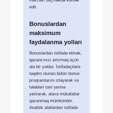
mərcləri seçməkdə kömək
edir.
Bonuslardan
maksimum
faydalanma yolları
Bonuslardan istifadə etmək,
qazancınızı artırmaq üçün
əla bir yoldur. İstifadəçilərə
təqdim olunan bütün bonus
proqramlarını izləyərək və
tələbləri tam yerinə
yetirərək, əlavə mükafatlar
qazanmaq mümkündür.
Analitik alətlərdən istifadə